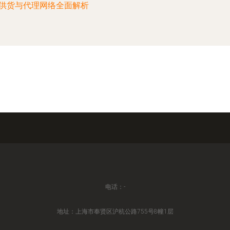
供货与代理网络全面解析
电话：-
地址：上海市奉贤区沪杭公路755号8幢1层