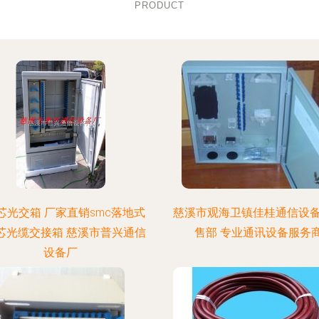
PRODUCT
8芯光交箱 厂家直销smc落地式
慈溪市观海卫镇佳桂通信设
8芯光缆交接箱 慈溪市普兴通信
售部 专业通讯设备服务
设备厂